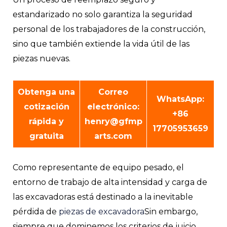
estandarizado no solo garantiza la seguridad
personal de los trabajadores de la construcción,
sino que también extiende la vida útil de las
piezas nuevas.
Obtenga una
Correo
WhatsApp:
cotización
electrónico:
+86
rápida y
henry@gfmp
17705953659
gratuita
arts.com
Como representante de equipo pesado, el
entorno de trabajo de alta intensidad y carga de
las excavadoras está destinado a la inevitable
pérdida de
piezas de excavadora
Sin embargo,
siempre que dominemos los criterios de juicio