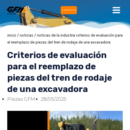
Ir
MEN
CONSULTA
al
PRIN
contenido
inicio
/
noticias
/
noticias de la industria
criterios de evaluación para
el reemplazo de piezas del tren de rodaje de una excavadora
RNAR
Criterios de evaluación
para el reemplazo de
RNAR
piezas del tren de rodaje
de una excavadora
Piezas GFM
28/05/2025
RNAR