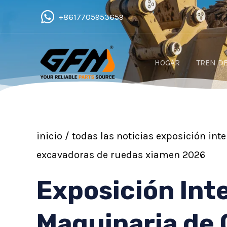
Ir
+8617705953659
al
contenido
HOGAR
TREN DE
inicio
/
todas las noticias
exposición inte
excavadoras de ruedas xiamen 2026
Exposición Int
Maquinaria de 