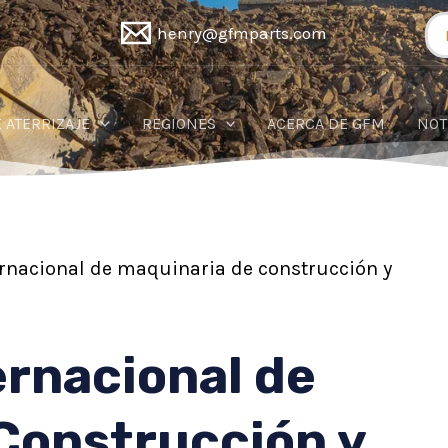
Bu
henry@gfmparts.com
po
 ATERRIZAJE
REGIONES
ACERCA DE GFM
NOT
rnacional de maquinaria de construcción y
ernacional de
Construcción y