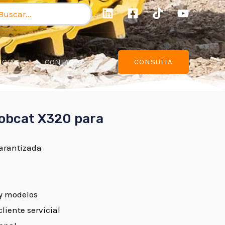
scar
r:
ICIAS
CONTACTO
CONSULTA
Bobcat X320 para
garantizada
y modelos
liente servicial