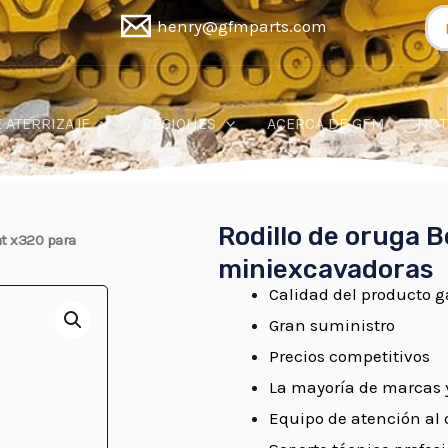
Bu
henry@gfmparts.com
po
 ATERRIZAJE
REGIONES
ACERCA DE GFM
NOT
Rodillo de oruga 
at x320 para
miniexcavadoras
Calidad del producto 
Gran suministro
Precios competitivos
La mayoría de marcas 
Equipo de atención al c