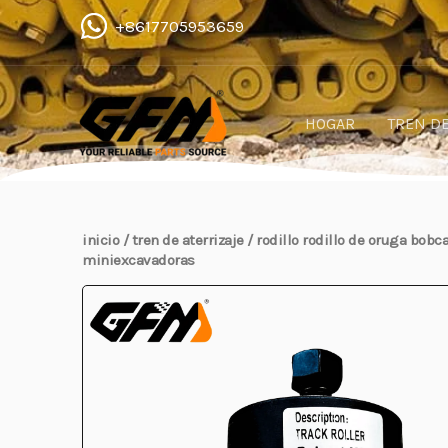
Ir
+8617705953659
al
contenido
HOGAR
TREN DE
inicio
/
tren de aterrizaje
/
rodillo
rodillo de oruga bobc
miniexcavadoras