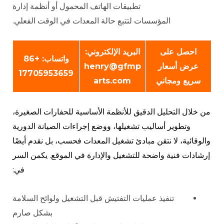
تطبيقات الهاتف المحمول أو أنظمة إدارة
المؤسسات لتتبع حالة المعدات في الوقت الفعلي.
احصل على
البريد الإلكتروني:
واتساب: +86
عرض أسعار
henry@gfmp
17705953659
سريع ومجاني
arts.com
من خلال التحليل الدقيق للأنظمة الأساسية للحفارات الصغيرة،
وتطوير أساليب تشغيلها، ووضع إجراءات الصيانة الدورية
والوقائية، لا نتقن مبادئ تشغيل المعدات فحسب، بل نقدم أيضًا
إرشادات فنية واضحة للتشغيل والإدارة في الموقع. يكمن السر
في:
تنفيذ عمليات التفتيش قبل التشغيل ولوائح السلامة
بشكل صارم