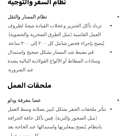
نظام السفر والتوجيه
نظام المسار والنقل
تزداد تآكل الجنزير وعجلات القيادة نتيجةً لظروف
العمل القاسية (مثل الطرق الصخرية والحصوية).
يُنصح بإجراء فحص شامل كل ٢٠٠ إلى ٣٠٠ ساعة.
قم بضبط شد المسار بشكل صحيح واستبدال
وسادات المطاط أو الألواح الفولاذية البالية بشدة
عند الضرورة.
ملحقات العمل
عصا مغرفة ودلو
تتأثر ملحقات الحفر بشكل كبير بصلابة وسط العمل
(مثل الصخور والتربة). قِس تآكل حافة الجرافة
بانتظام. يُنصح بمعايرتها واستبدالها عند الحاجة بعد
كل موسم عمل.