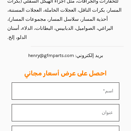
للحفارات والجرافات، مثل أجزاء الهيكل السفلي (بكرات
المسار، بكرات الناقل، العجلات الخاملة، العجلات المسننة،
أحذية المسار، سلاسل المسار، مجموعات المسار)،
البراغي، الصواميل، الدبابيس، البطانات، الدلاء، أسنان
الدلو، إلخ.
بريد إلكتروني:
henry@gfmparts.com
احصل على عرض أسعار مجاني
ا
س
م
ع
ن
و
ب