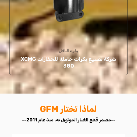
بكرة الناقل
شركة تصنيع بكرات حاملة للحفارات XCMG
380
لماذا تختار GFM
--مصدر قطع الغيار الموثوق به، منذ عام 2011--