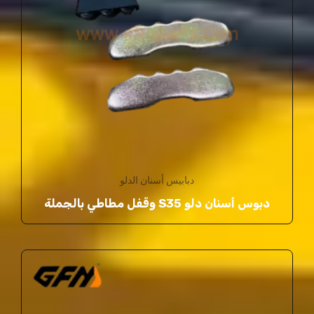
دبابيس أسنان الدلو
دبوس أسنان دلو S35 وقفل مطاطي بالجملة