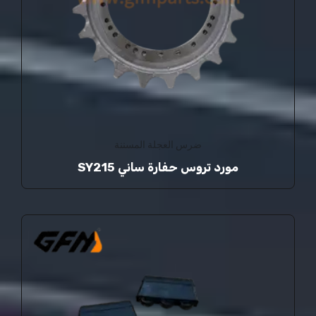
ضرس العجلة المسننة
مورد تروس حفارة ساني SY215