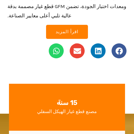
ومعدات اختبار الجودة، تضمن GFM قطع غيار مصممة بدقة
عالية تلبي أعلى معايير الصناعة.
اقرأ المزيد
ف
ل
ظ
و
ي
ي
ر
ا
س
ن
ف
ت
ب
ك
س
و
د
ا
ك
إ
ب
ن
15 سنة
مصنع قطع غيار الهيكل السفلي