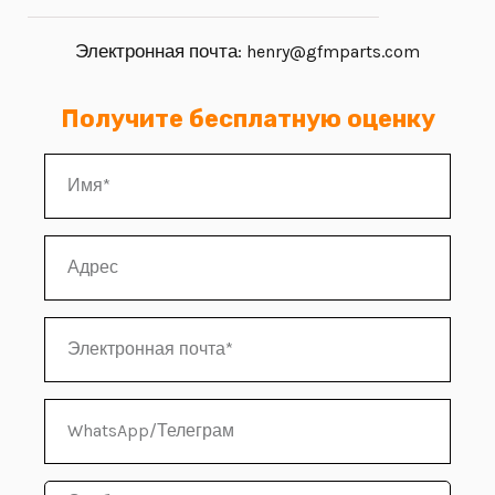
Электронная почта:
henry@gfmparts.com
Получите бесплатную оценку
И
м
я
А
д
р
Э
е
л
с
е
W
к
h
т
a