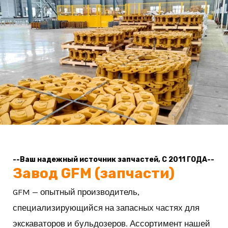
КЛЮЧАТЕЛЬ
Ю
--Ваш надежный источник запчастей, С 2011 ГОДА--
Завод GFM (запчасти)
GFM — опытный производитель,
специализирующийся на запасных частях для
экскаваторов и бульдозеров. Ассортимент нашей