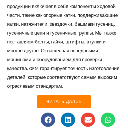
продукции включает в себя компоненты ходовой
части, такие как опорные катки, поддерживающие
катки, натяжители, звездочки, башмаки гусениц,
гусеничные цепи и гусеничные группы. Мы также
поставляем болты, гайки, штифты, втулки и
многое другое. Оснащенная передовыми
машинами и оборудованием для проверки
качества, GFM гарантирует точность изготовления
деталей, которые соответствуют самым высоким
отраслевым стандартам.
ЧИТАТЬ ДАЛЕЕ
Ф
Л
К
В
е
и
о
а