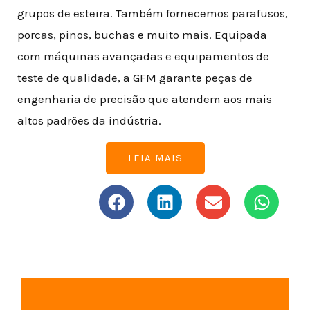
grupos de esteira. Também fornecemos parafusos,
porcas, pinos, buchas e muito mais. Equipada
com máquinas avançadas e equipamentos de
teste de qualidade, a GFM garante peças de
engenharia de precisão que atendem aos mais
altos padrões da indústria.
LEIA MAIS
F
L
E
W
a
i
n
h
c
n
v
a
e
k
e
t
b
e
l
s
o
d
o
a
o
i
p
p