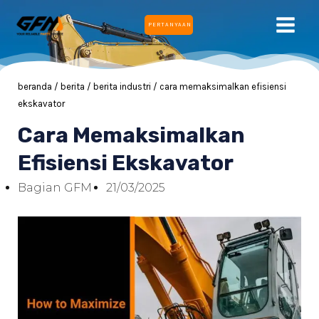
Lewati
MEN
PERTANYAAN
ke
UTA
konten
beranda
/
berita
/
berita industri
/ cara memaksimalkan efisiensi
ekskavator
IH
Cara Memaksimalkan
Efisiensi Ekskavator
IH
Bagian GFM
21/03/2025
IH