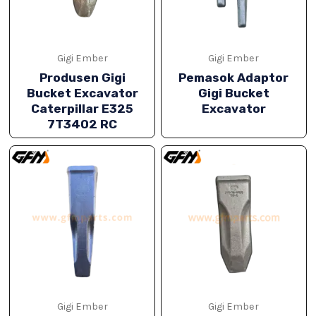
Gigi Ember
Gigi Ember
Produsen Gigi
Pemasok Adaptor
Bucket Excavator
Gigi Bucket
Caterpillar E325
Excavator
7T3402 RC
IH
IH
Gigi Ember
Gigi Ember