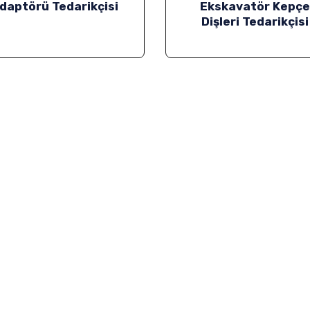
daptörü Tedarikçisi
Ekskavatör Kepç
Dişleri Tedarikçisi