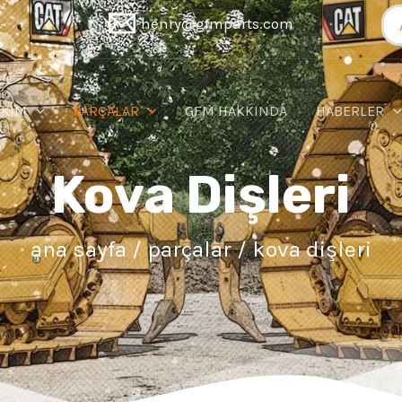
Ar
henry@gfmparts.com
AKIM
PARÇALAR
GFM HAKKINDA
HABERLER
Kova Dişleri
ana sayfa
/
parçalar
/ kova dişleri