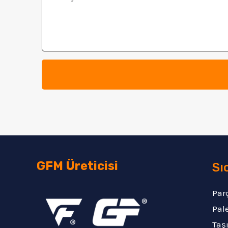
GFM Üreticisi
Sı
Par
Pale
Taş