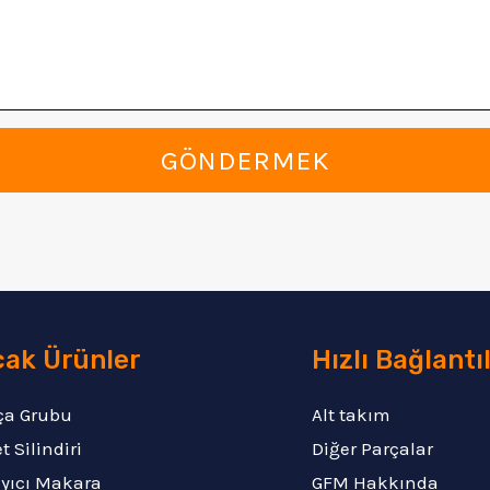
GÖNDERMEK
cak Ürünler
Hızlı Bağlantı
ça Grubu
Alt takım
t Silindiri
Diğer Parçalar
ıyıcı Makara
GFM Hakkında