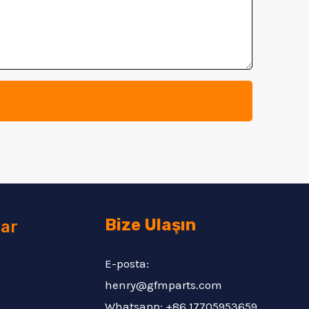
Bize Ulaşın
lar
E-posta:
henry@gfmparts.com
Whatsapp: +86 17705953659