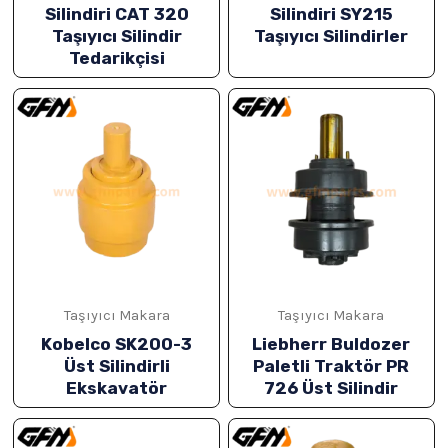
Silindiri CAT 320
Silindiri SY215
Taşıyıcı Silindir
Taşıyıcı Silindirler
Tedarikçisi
ĞU
Taşıyıcı Makara
Taşıyıcı Makara
Kobelco SK200-3
Liebherr Buldozer
Üst Silindirli
Paletli Traktör PR
Ekskavatör
726 Üst Silindir