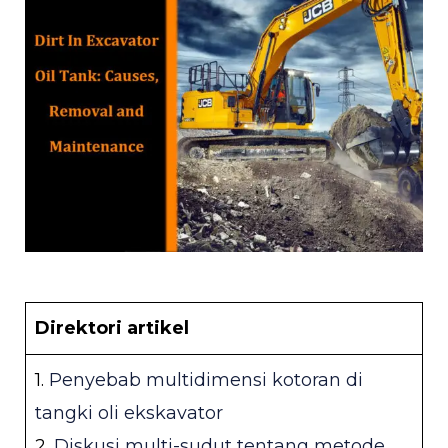
IH
Direktori artikel
IH
1.
Penyebab multidimensi kotoran di
tangki oli ekskavator
2.
Diskusi multi-sudut tentang metode