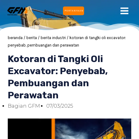
Lewati
MEN
PERTANYAAN
ke
UTA
konten
beranda
/
berita
/
berita industri
/ kotoran di tangki oli excavator:
penyebab, pembuangan dan perawatan
IH
Kotoran di Tangki Oli
Excavator: Penyebab,
IH
Pembuangan dan
Perawatan
Bagian GFM
07/03/2025
IH