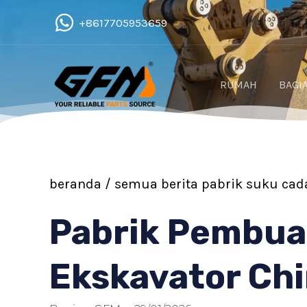
Lewati
+8617705953659
ke
konten
RUMAH
BAGI
beranda
/
semua berita
pabrik suku cad
Pabrik Pembua
Ekskavator Ch