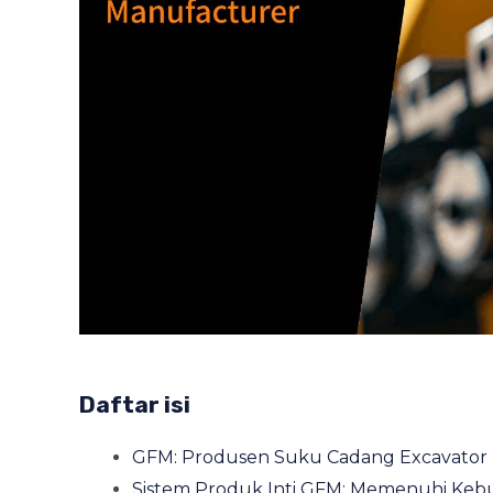
Daftar isi
GFM: Produsen Suku Cadang Excavator P
Sistem Produk Inti GFM: Memenuhi Keb