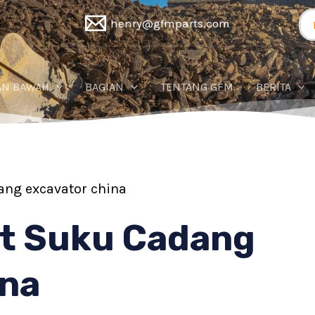
Pe
henry@gfmparts.com
un
AN BAWAH
BAGIAN
TENTANG GFM
BERITA
ang excavator china
t Suku Cadang
ina