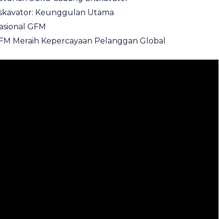
skavator: Keunggulan Utama
asional GFM
GFM Meraih Kepercayaan Pelanggan Global