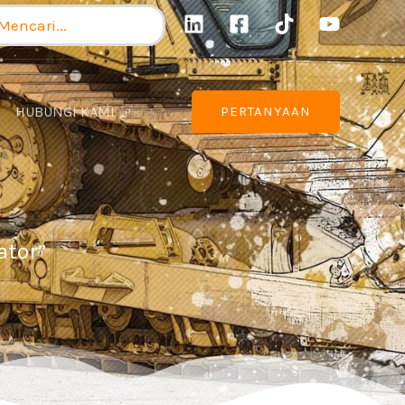
ncarian
tuk:
HUBUNGI KAMI
PERTANYAAN
i
ator”