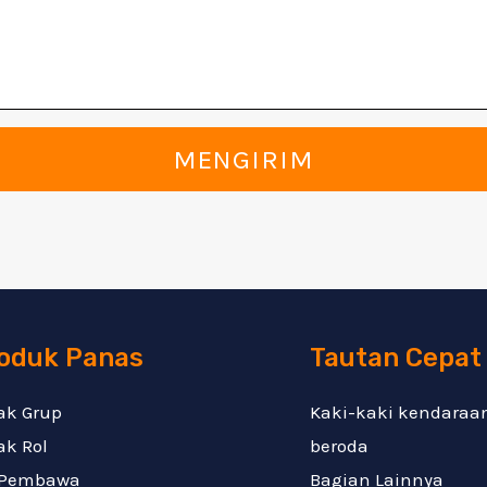
MENGIRIM
oduk Panas
Tautan Cepat
ak Grup
Kaki-kaki kendaraa
ak Rol
beroda
 Pembawa
Bagian Lainnya