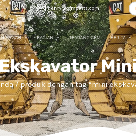
Pe
henry@gfmparts.com
un
AN BAWAH
BAGIAN
TENTANG GFM
BERITA
Ekskavator Min
anda
/ produk dengan tag “mini ekskav