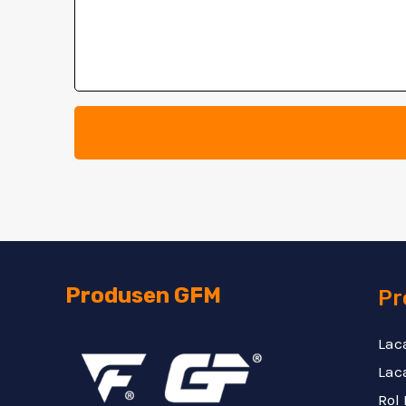
Produsen GFM
Pr
Lac
Lac
Rol