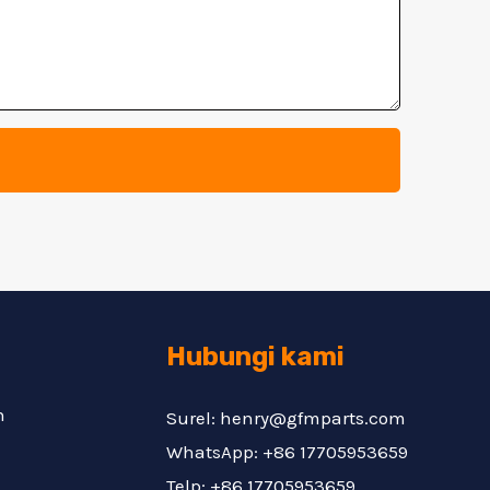
Hubungi kami
n
Surel: henry@gfmparts.com
WhatsApp: +86 17705953659
Telp: +86 17705953659