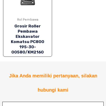
Rol Pembawa
Grosir Roller
Pembawa
Ekskavator
Komatsu PC800
195-30-
00580/KM2160
IH
Jika Anda memiliki pertanyaan, silakan
IH
hubungi kami
Nama