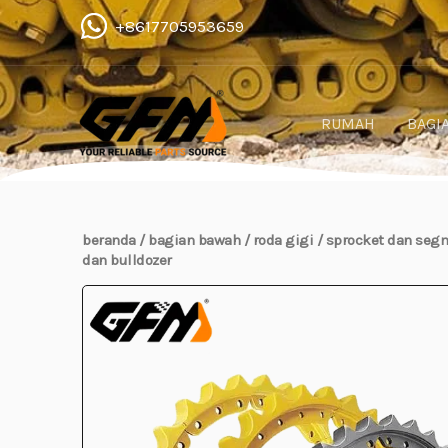
Lewati
+8617705953659
ke
konten
RUMAH
BAGI
beranda
/
bagian bawah
/
roda gigi
/ sprocket dan seg
dan bulldozer