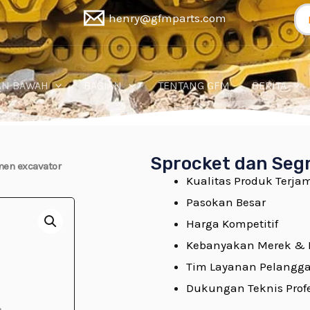
Pe
henry@gfmparts.com
un
AN BAWAH
BAGIAN
TENTANG GFM
BERITA
Sprocket dan Seg
men excavator
Kualitas Produk Terja
Pasokan Besar
Harga Kompetitif
Kebanyakan Merek & 
Tim Layanan Pelangg
Dukungan Teknis Prof