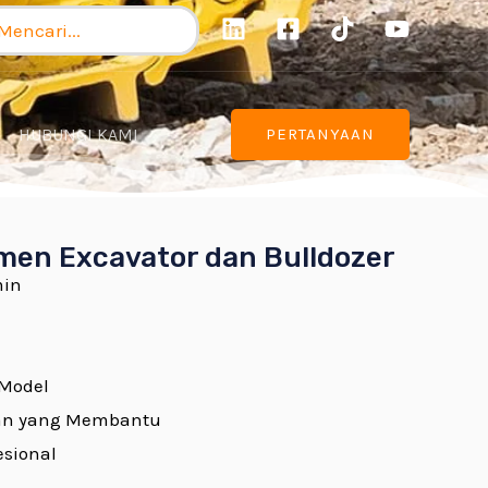
ncarian
tuk:
HUBUNGI KAMI
PERTANYAAN
men Excavator dan Bulldozer
min
Model
an yang Membantu
esional