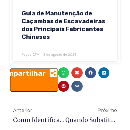
Guia de Manutenção de
Caçambas de Escavadeiras
dos Principais Fabricantes
Chineses
Peças GFM
3 de agosto de 2026
Compartilhar
Anterior
Pr
Anterior
Próximo
Como Identificar E Selecionar Peças De Alta Qualidade Para Material Rodante De Escavadeira
Quando Substituir Pinos E Buchas Da Escavadeira: Sinais, Custos E Dicas