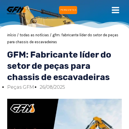
Ir
MEN
PERGUNTAS
para
PRIN
o
conteúdo
início
/
todas as notícias
/ gfm: fabricante líder do setor de peças
para chassis de escavadeiras
GFM: Fabricante líder do
NATIVO
setor de peças para
chassis de escavadeiras
NATIVO
Peças GFM
26/08/2025