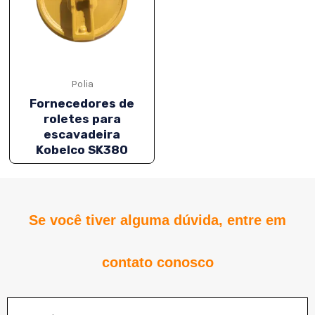
NATIVO
Polia
Fornecedores de
roletes para
escavadeira
Kobelco SK380
NATIVO
Se você tiver alguma dúvida, entre em
contato conosco
NATIVO
Nome