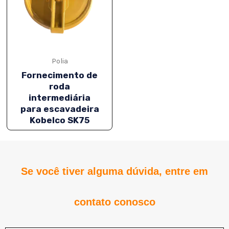
NATIVO
Polia
Fornecimento de
roda
intermediária
para escavadeira
Kobelco SK75
NATIVO
Se você tiver alguma dúvida, entre em
NATIVO
contato conosco