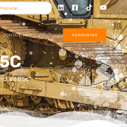
ocurador:
CONTATE-NOS
PERGUNTAS
85C
nd e385c”