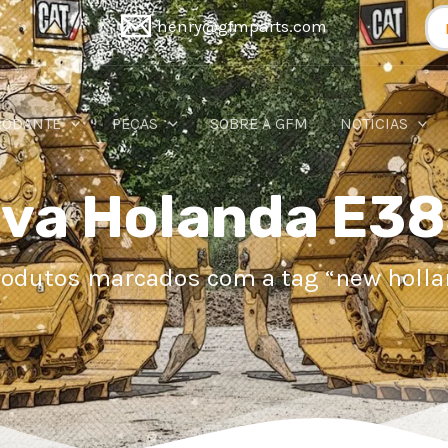
Pr
henry@gfmparts.com
RODANTE
PEÇAS
SOBRE A GFM
NOTÍCIAS
va Holanda E3
rodutos marcados com a tag “new holla