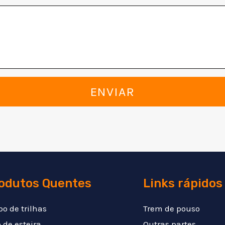
ENVIAR
odutos Quentes
Links rápidos
po de trilhas
Trem de pouso
 de esteira
Outras partes