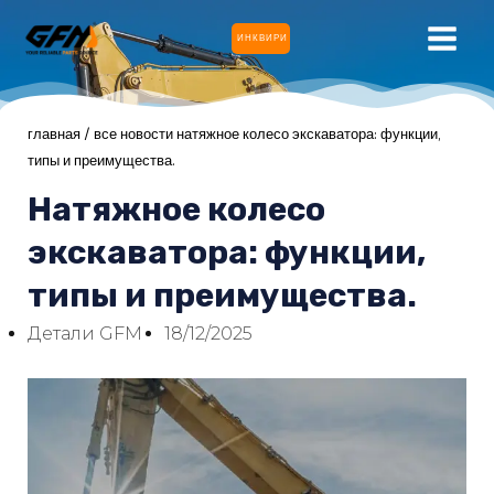
Перейти
ГЛА
ИНКВИРИ
к
МЕН
содержимому
главная
/
все новости
натяжное колесо экскаватора: функции,
типы и преимущества.
КЛЮЧАТЕЛЬ
Натяжное колесо
Ю
экскаватора: функции,
КЛЮЧАТЕЛЬ
типы и преимущества.
Ю
Детали GFM
18/12/2025
КЛЮЧАТЕЛЬ