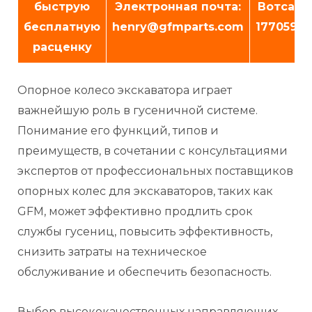
быструю
Электронная почта:
Вотсап: 
бесплатную
henry@gfmparts.com
17705953
расценку
Опорное колесо экскаватора играет
важнейшую роль в гусеничной системе.
Понимание его функций, типов и
преимуществ, в сочетании с консультациями
экспертов от профессиональных поставщиков
опорных колес для экскаваторов, таких как
GFM, может эффективно продлить срок
службы гусениц, повысить эффективность,
снизить затраты на техническое
обслуживание и обеспечить безопасность.
Выбор высококачественных направляющих