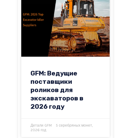
GFM: Ведущие
поставщики
роликов для
экскаваторов в
2026 году
Детали GFM
5 серебряных монет,
2026 год