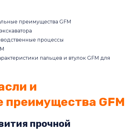
нальные преимущества GFM
экскаватора
зводственные процессы
FM
рактеристики пальцев и втулок GFM для
асли и
е преимущества GFM
звития прочной