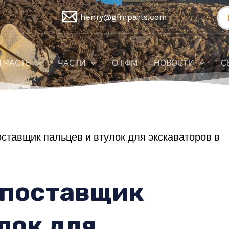
По
henry@gfmparts.com
 ЧАСТЬ
ЧАСТИ
О ГФМ
НОВОСТИ
С
ставщик пальцев и втулок для экскаваторов в
 поставщик
лок для