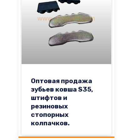
Оптовая продажа
зубьев ковша S35,
штифтов и
резиновых
стопорных
колпачков.