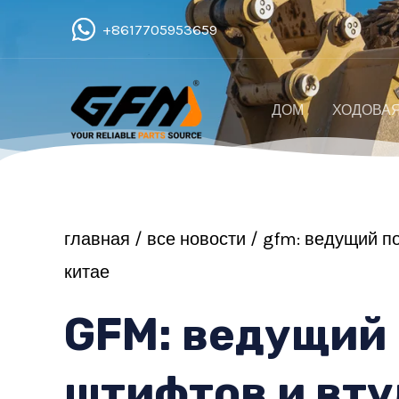
Перейти
+8617705953659
к
содержимому
ДОМ
ХОДОВАЯ
главная
/
все новости
/ gfm: ведущий по
китае
GFM: ведущий
штифтов и вту