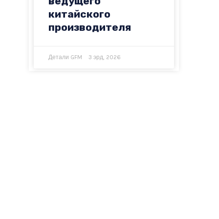
ведущего
китайского
производителя
Детали GFM
3 эрд, 2026