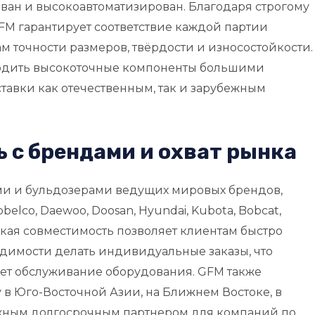
ан и высокоавтоматизирован. Благодаря строгому
GFM гарантирует соответствие каждой партии
 точности размеров, твёрдости и износостойкости.
водить высокоточные компоненты большими
тавки как отечественным, так и зарубежным
 с брендами и охват рынка
ми и бульдозерами ведущих мировых брендов,
Kobelco, Daewoo, Doosan, Hyundai, Kubota, Bobcat,
сокая совместимость позволяет клиентам быстро
димости делать индивидуальные заказы, что
ет обслуживание оборудования. GFM также
в Юго-Восточной Азии, на Ближнем Востоке, в
жным долгосрочным партнером для компаний по