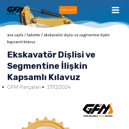
İçeriğe
ANA
SORGULAMA
atla
MEN
ana sayfa
/
haberler
/ ekskavatör dişlisi ve segmentine i̇lişkin
kapsamlı kılavuz
Ekskavatör Dişlisi ve
ĞU
Segmentine İlişkin
Kapsamlı Kılavuz
ĞU
GFM Parçaları
27/12/2024