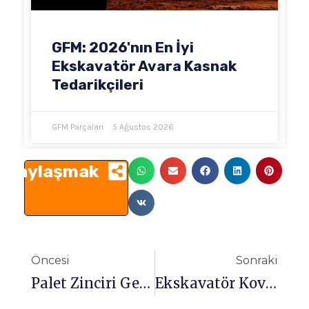
GFM: 2026'nın En İyi
Ekskavatör Avara Kasnak
Tedarikçileri
GFM Parçaları
5 Ağustos 2026
Paylaşmak
Önceki
So
Öncesi
Sonraki
Palet Zinciri Gerilimini Ve Ayarlama Yöntemlerini Etkileyen Yaygın Sorunlar
Ekskavatör Kova Pimleri: Tipleri, Montajı Ve Aşınma Analizi