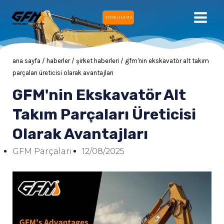
İçeriğe
ANA
SORGULAMA
atla
MEN
ana sayfa
/
haberler
/
şirket haberleri
/ gfm'nin ekskavatör alt takım
parçaları üreticisi olarak avantajları
GFM'nin Ekskavatör Alt
ĞU
Takım Parçaları Üreticisi
Olarak Avantajları
ĞU
GFM Parçaları
12/08/2025