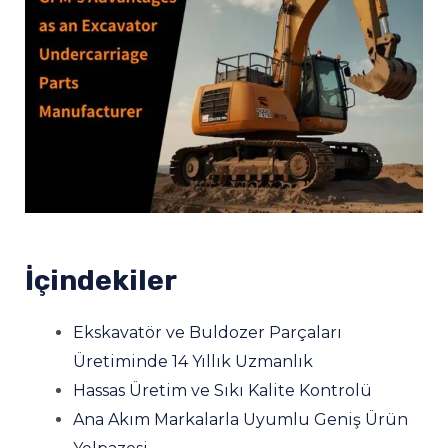
ĞU
İçindekiler
ĞU
Ekskavatör ve Buldozer Parçaları
Üretiminde 14 Yıllık Uzmanlık
ĞU
Hassas Üretim ve Sıkı Kalite Kontrolü
Ana Akım Markalarla Uyumlu Geniş Ürün