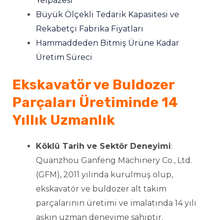
Yelpazesi
Büyük Ölçekli Tedarik Kapasitesi ve
Rekabetçi Fabrika Fiyatları
Hammaddeden Bitmiş Ürüne Kadar
ĞU
Üretim Süreci
Ekskavatör ve Buldozer
Parçaları Üretiminde 14
Yıllık Uzmanlık
Köklü Tarih ve Sektör Deneyimi
:
Quanzhou Ganfeng Machinery Co., Ltd.
(GFM), 2011 yılında kurulmuş olup,
ekskavatör ve buldozer alt takım
parçalarının üretimi ve imalatında 14 yılı
aşkın uzman deneyime sahiptir.