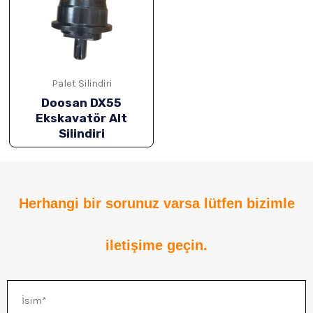
ĞU
Palet Silindiri
Doosan DX55
Ekskavatör Alt
Silindiri
Herhangi bir sorunuz varsa lütfen bizimle
ĞU
iletişime geçin.
ĞU
İsim