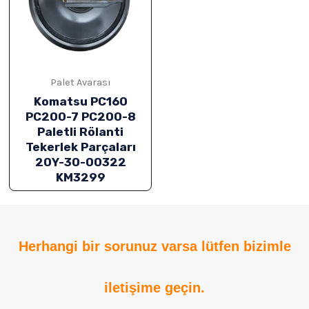
ĞU
Palet Avarası
Komatsu PC160
PC200-7 PC200-8
Paletli Rölanti
Tekerlek Parçaları
20Y-30-00322
KM3299
ĞU
Herhangi bir sorunuz varsa lütfen bizimle
ĞU
iletişime geçin.