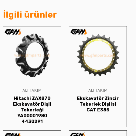
İlgili ürünler
ALT TAKIM
ALT TAKIM
Hitachi ZAX870
Ekskavatör Zincir
Ekskavatör Dişli
Tekerlek Dişlisi
Tekerleği
CAT E385
YA00001980
4430291