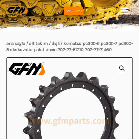
İçeriğe
ANA
SORGULAMA
atla
MEN
ana sayfa
/
alt takim
/
dişli
/ komatsu pc300-6 pc300-7 pc300-
8 ekskavatör palet zinciri 207-27-61210 207-27-71460
ĞU
ĞU