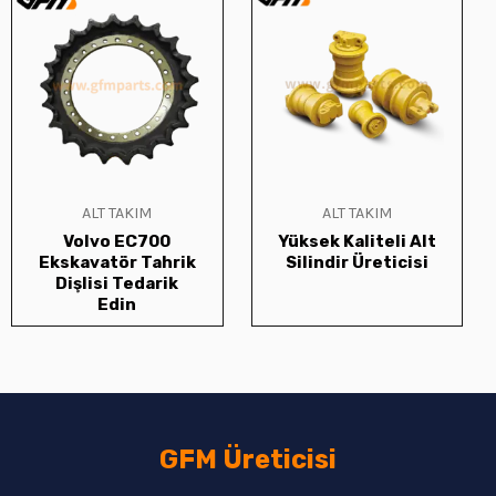
ALT TAKIM
ALT TAKIM
Volvo EC700
Yüksek Kaliteli Alt
Ekskavatör Tahrik
Silindir Üreticisi
Dişlisi Tedarik
Edin
GFM Üreticisi