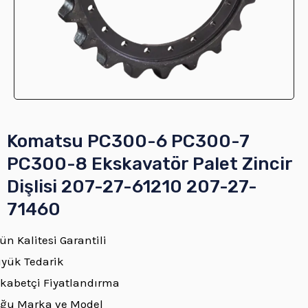
ĞU
Komatsu PC300-6 PC300-7
PC300-8 Ekskavatör Palet Zincir
Dişlisi 207-27-61210 207-27-
71460
ĞU
ün Kalitesi Garantili
yük Tedarik
ĞU
kabetçi Fiyatlandırma
ğu Marka ve Model