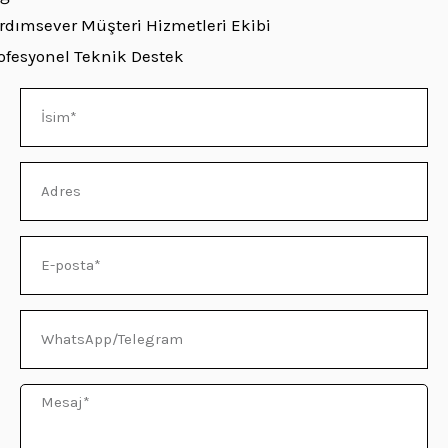
rdımsever Müşteri Hizmetleri Ekibi
ofesyonel Teknik Destek
ĞU
İsim
Adres
E-
posta
WhatsApp/Telegram
Mesaj