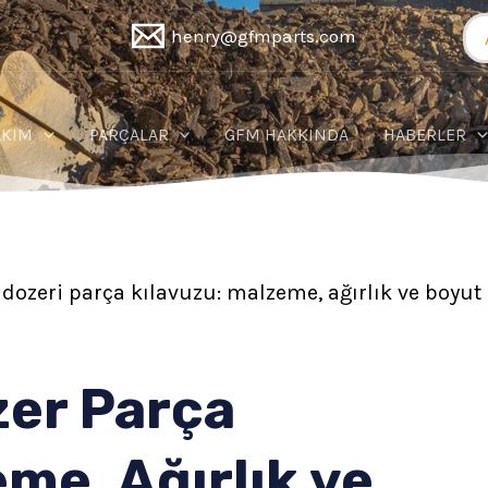
Ar
henry@gfmparts.com
AKIM
PARÇALAR
GFM HAKKINDA
HABERLER
dozeri parça kılavuzu: malzeme, ağırlık ve boyut
zer Parça
me, Ağırlık ve