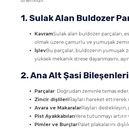
önemlidir.
1. Sulak Alan Buldozer Pa
Kavram
Sulak alan buldozer parçaları, esa
olmak üzere çamurlu ve yumuşak zemin i
İşlev
Bu parçalar, buldozerin yumuşak zem
yüksek mekanik strese dayanmasını, aşınm
2. Ana Alt Şasi Bileşenler
Parçalar
: Doğrudan zeminle temas eder, 
Zincir dişlileri
Rayları hareket ettirerek 
Avara ve Makaralar
Rayları destekleyin,
Pist Ayakkabıları
Yere tutunmayı artırır 
Pimler ve Burçlar
Palet plakalarını dişl